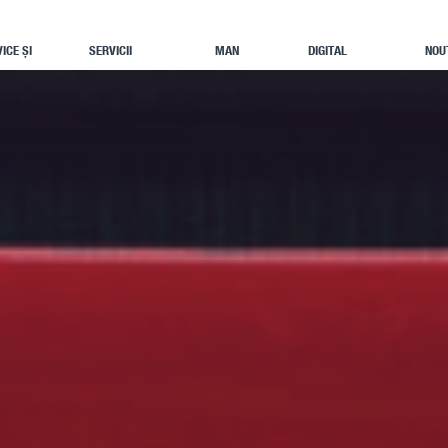
ICE ȘI
SERVICII
MAN
DIGITAL
NOU
E
FINANȚARE
RULATE
SERVICES