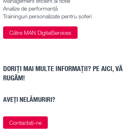
Management eficient al flotei
Analize de performanță
Traininguri personalizate pentru șoferi
Către MAN DigitalServices
DORIȚI MAI MULTE INFORMAȚII? PE AICI, VĂ
RUGĂM!
AVEȚI NELĂMURIRI?
Contactați-ne