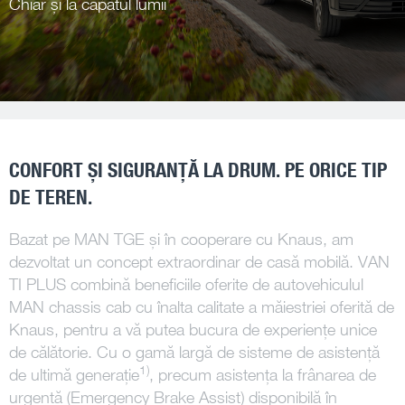
Chiar și la capătul lumii
CONFORT ȘI SIGURANȚĂ LA DRUM. PE ORICE TIP
DE TEREN.
Bazat pe MAN TGE și în cooperare cu Knaus, am
dezvoltat un concept extraordinar de casă mobilă. VAN
TI PLUS combină beneficiile oferite de autovehiculul
MAN chassis cab cu înalta calitate a măiestriei oferită de
Knaus, pentru a vă putea bucura de experiențe unice
de călătorie. Cu o gamă largă de sisteme de asistență
1)
de ultimă generație
, precum asistența la frânarea de
urgență (Emergency Brake Assist) disponibilă în