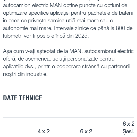
autocamion electric MAN obține puncte cu opțiuni de
optimizare specifice aplicației pentru pachetele de baterii
în ceea ce privește sarcina utilă mai mare sau o
autonomie mai mare. Intervale zilnice de până la 800 de
kilometri vor fi posibile încă din 2025.
Așa cum v-ați așteptat de la MAN, autocamionul electric
oferă, de asemenea, soluții personalizate pentru
aplicațiile dvs., printr-o cooperare strânsă cu partenerii
noștri din industrie.
DATE TEHNICE
6 x 2
4 x 2
6 x 2
Șașiu