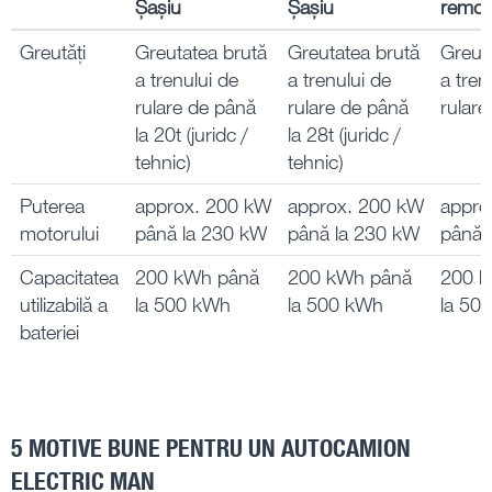
Șașiu
Șașiu
remor
Greutăți
Greutatea brută
Greutatea brută
Greut
a trenului de
a trenului de
a tren
rulare de până
rulare de până
rulare
la 20t (juridc /
la 28t (juridc /
tehnic)
tehnic)
Puterea
approx. 200 kW
approx. 200 kW
appro
motorului
până la 230 kW
până la 230 kW
până 
Capacitatea
200 kWh până
200 kWh până
200 k
utilizabilă a
la 500 kWh
la 500 kWh
la 50
bateriei
5 MOTIVE BUNE PENTRU UN AUTOCAMION
ELECTRIC MAN