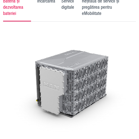
Bateria și
Încărcarea
Servicii
Rețeaua de servicii și
dezvoltarea
digitale
pregătirea pentru
bateriei
eMobilitate