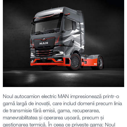
Noul autocamion electric MAN impresionează printr-o
gamă largă de inovații, care includ domenii precum linia
de transmisie fără emisii, gama, recuperarea,
manevrabilitatea și operarea ușoară, precum și
gestionarea termică. În ceea ce privește gama: Noul