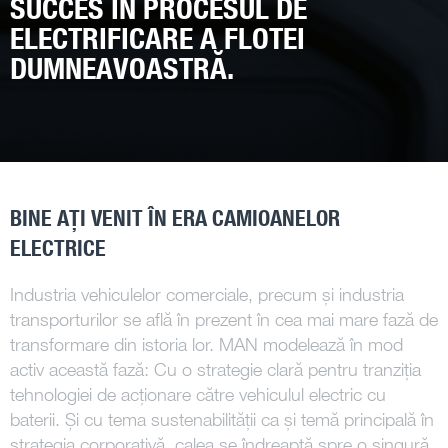
SUCCES ÎN PROCESUL DE
ELECTRIFICARE A FLOTEI
DUMNEAVOASTRĂ.
BINE AȚI VENIT ÎN ERA CAMIOANELOR
ELECTRICE
Industria vehiculelor comerciale, precum și industria
transporturilor se află în prezent în cea mai mare fază de
transformare din istoria lor. MAN modelează în mod
activ această fază: Cu o strategie clară pentru tranziția
tehnologiei de acționare către vehiculul electric cu
baterii. Și cu tema sustenabilității ca și temă principală în
strategia corporativă, calea se îndreaptă spre o singură