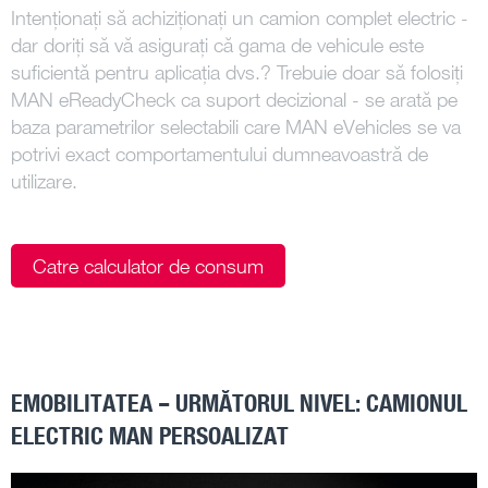
Intenționați să achiziționați un camion complet electric -
dar doriți să vă asigurați că gama de vehicule este
suficientă pentru aplicația dvs.? Trebuie doar să folosiți
MAN eReadyCheck ca suport decizional - se arată pe
baza parametrilor selectabili care MAN eVehicles se va
potrivi exact comportamentului dumneavoastră de
utilizare.
Catre calculator de consum
EMOBILITATEA – URMĂTORUL NIVEL: CAMIONUL
ELECTRIC MAN PERSOALIZAT